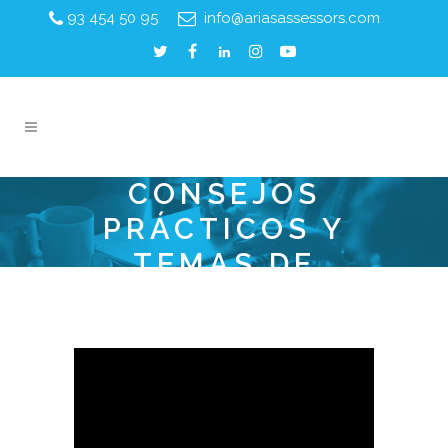
93 454 50 95
info@ariasassessors.com
CONSEJOS
PRÁCTICOS Y
TEMAS DE
ACTUALIDAD