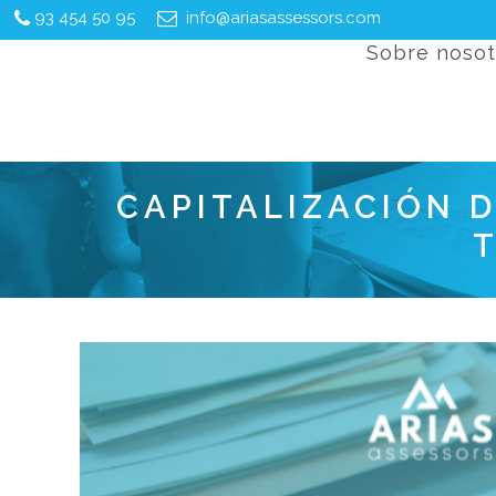
93 454 50 95
info@ariasassessors.com
Sobre nosot
CAPITALIZACIÓN 