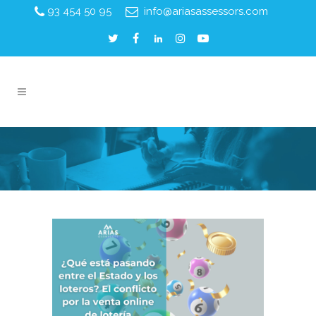
93 454 50 95
info@ariasassessors.com