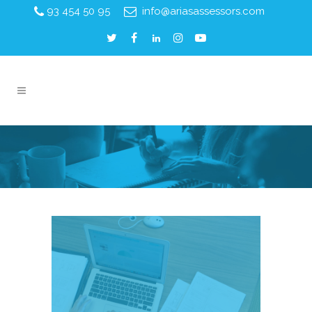
93 454 50 95
info@ariasassessors.com