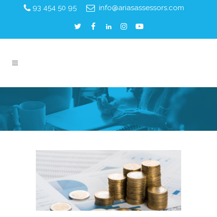
93 454 50 95
info@ariasassessors.com