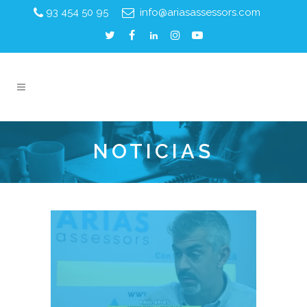
93 454 50 95
info@ariasassessors.com
NOTICIAS