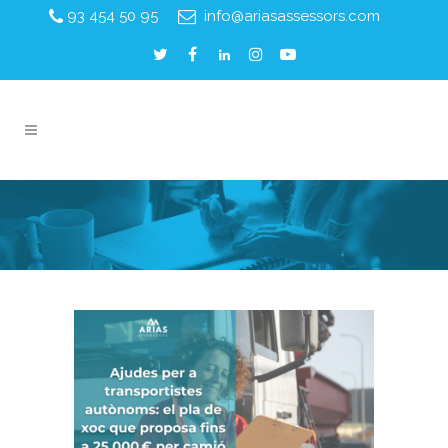
93 454 50 95
info@ariasassessors.com