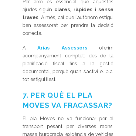
Per això és essencial que aquestes
ajudes siguin
clares, ràpides i sense
traves
. A més, cal que l’autònom estigui
ben assessorat per prendre la decisió
correcta.
A
Arias Assessors
oferim
acompanyament complet: des de la
planificació fiscal fins a la gestió
documental, perquè quan s’activi el pla,
tot estigui llest.
7. PER QUÈ EL PLA
MOVES VA FRACASSAR?
El pla Moves no va funcionar per al
transport pesant per diverses raons:
massa burocràcia, exigència de vehicles