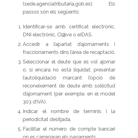
(sede.agenciatributaria.gob.es). Els
passos són els següents:
Identificar-se amb certificat electrònic,
DNI electrònic, Cl@ve o eIDAS.
Accedir a l’apartat d’ajornaments i
fraccionaments dins l’àrea de recaptació.
Seleccionar el deute que es vol ajornar
o, si encara no està liquidat, presentar
l’autoliquidació marcant l’opció de
reconeixement de deute amb sol·licitud
d’ajornament (per exemple, en el model
303 d’IVA).
Indicar el nombre de terminis i la
periodicitat desitjada.
Facilitar el número de compte bancari
on es carregaran els pagaments.