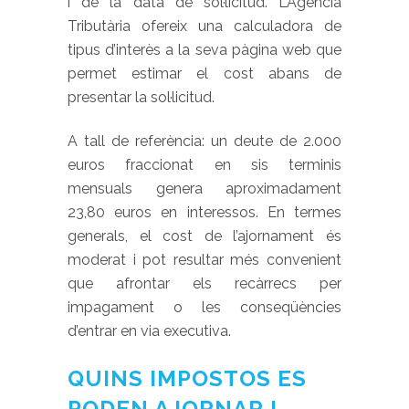
i de la data de sol·licitud. L’Agència
Tributària ofereix una calculadora de
tipus d’interès a la seva pàgina web que
permet estimar el cost abans de
presentar la sol·licitud.
A tall de referència: un deute de 2.000
euros fraccionat en sis terminis
mensuals genera aproximadament
23,80 euros en interessos. En termes
generals, el cost de l’ajornament és
moderat i pot resultar més convenient
que afrontar els recàrrecs per
impagament o les conseqüències
d’entrar en via executiva.
QUINS IMPOSTOS ES
PODEN AJORNAR I