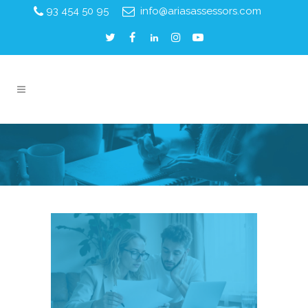
93 454 50 95
info@ariasassessors.com