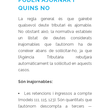
QUINS NO
La regla general és que gairebé
qualsevol deute tributari és ajornable.
No obstant això, la normativa estableix
un llistat de deutes considerats
inajornables que l’autònom ha de
conèixer abans de sol·licitar-ho, ja que
l’Agència Tributària rebutjarà
automàticament la sol·licitud en aquests
casos.
Són inajornables:
Les retencions i ingressos a compte
(models 111, 115, 123). Són quantitats que
l’autònom descompta a tercers —