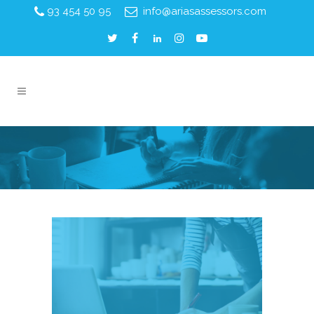
93 454 50 95
info@ariasassessors.com