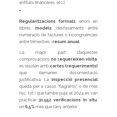
entitats financeres, etc.).
Regularitzacions formals
: errors en
llibres,
models
, desfasaments entre
numeració de factures o incongruències
entre trimestres i
resum anual
.
La major part d’aquestes
comprovacions
no requereixen visita
:
es resolen amb
cartes (requeriments)
que demanen documentació
justificativa. La
inspecció presencial
queda per a casos “flagrants” o de més
risc, tot i que també puja: el 2024 es van
practicar
31.552 verificacions in situ
,
un
6,5%
més que l’any anterior.