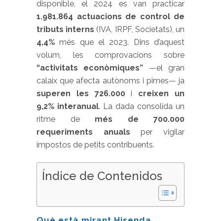
disponible, el 2024 es van practicar
1.981.864 actuacions de control de
tributs interns
(IVA, IRPF, Societats), un
4,4%
més que el 2023. Dins d’aquest
volum, les comprovacions sobre
“activitats econòmiques”
—el gran
calaix que afecta autònoms i pimes— ja
superen les 726.000
i
creixen un
9,2% interanual
. La dada consolida un
ritme de
més de 700.000
requeriments anuals
per vigilar
impostos de petits contribuents.
Índice de Contenidos
Què està mirant Hisenda