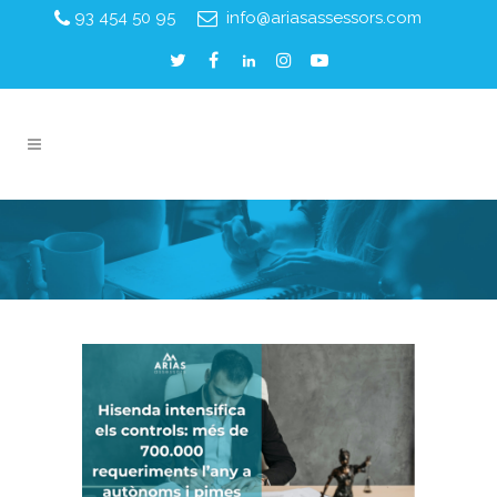
93 454 50 95
info@ariasassessors.com