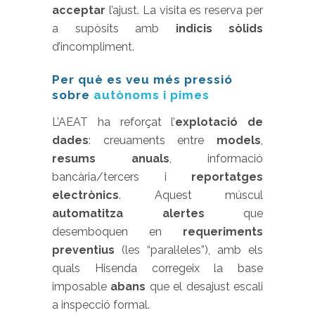
acceptar
l’ajust. La visita es reserva per
a supòsits amb
indicis sòlids
d’incompliment.
Per què es veu més pressió
sobre
autònoms i pimes
L’AEAT ha reforçat l’
explotació de
dades
: creuaments entre
models
,
resums anuals
, informació
bancària/tercers i
reportatges
electrònics
. Aquest múscul
automatitza alertes
que
desemboquen en
requeriments
preventius
(les “paral·leles”), amb els
quals Hisenda corregeix la base
imposable
abans
que el desajust escali
a inspecció formal.