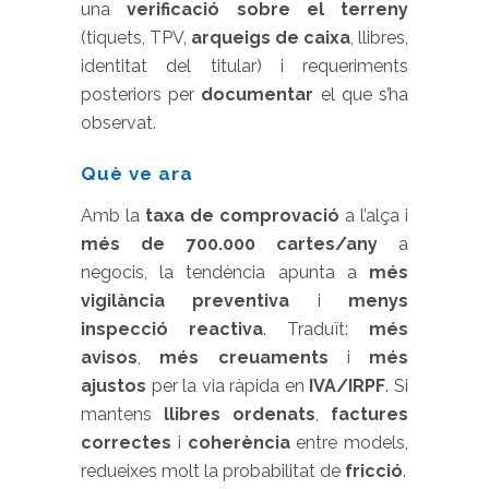
una
verificació sobre el terreny
(tiquets, TPV,
arqueigs de caixa
, llibres,
identitat del titular) i requeriments
posteriors per
documentar
el que s’ha
observat.
Què ve ara
Amb la
taxa de comprovació
a l’alça i
més de 700.000 cartes/any
a
negocis, la tendència apunta a
més
vigilància preventiva
i
menys
inspecció reactiva
. Traduït:
més
avisos
,
més creuaments
i
més
ajustos
per la via ràpida en
IVA/IRPF
. Si
mantens
llibres ordenats
,
factures
correctes
i
coherència
entre models,
redueixes molt la probabilitat de
fricció
.