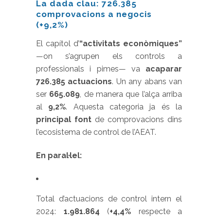
La dada clau: 726.385
comprovacions a negocis
(+9,2%)
El capítol d’
“activitats econòmiques”
—on s’agrupen els controls a
professionals i pimes— va
acaparar
726.385 actuacions
. Un any abans van
ser
665.089
, de manera que l’alça arriba
al
9,2%
. Aquesta categoria ja és la
principal font
de comprovacions dins
l’ecosistema de control de l’AEAT.
En paral·lel:
Total d’actuacions de control intern el
2024:
1.981.864
(
+4,4%
respecte a