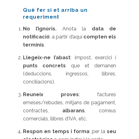
Què fer si et arriba un
requeriment
No l’ignoris.
Anota la
data de
notificació
: a partir d’aquí
compten els
terminis
.
Llegeix-ne l’abast
: impost, exercici i
punts concrets
que et demanen
(deduccions, ingressos, llibres,
conciliacions).
Reuneix proves
: factures
emeses/rebudes, mitjans de pagament,
contractes,
albarans
, correus
comercials, llibres d’IVA, etc.
Respon en temps i forma
: per la
seu