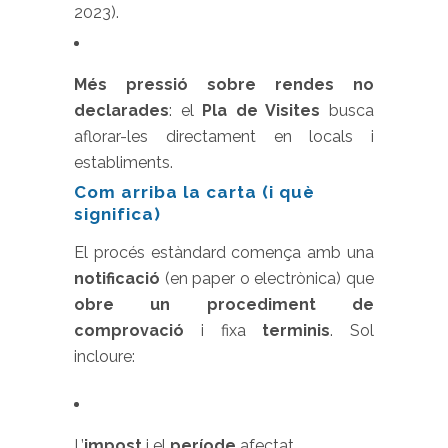
2023).
Més pressió sobre rendes no
declarades
: el
Pla de Visites
busca
aflorar-les directament en locals i
establiments.
Com arriba la carta (i què
significa)
El procés estàndard comença amb una
notificació
(en paper o electrònica) que
obre un procediment de
comprovació
i fixa
terminis
. Sol
incloure:
L’
impost
i el
període
afectat.