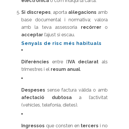
electrònica
o com indiqui la carta.
Si discrepes
, aporta
al·legacions
amb
base documental i normativa; valora
amb la teva assessoria
recórrer
o
acceptar
l’ajust si escau.
Senyals de risc més habituals
Diferències
entre l’
IVA declarat
als
trimestres i el
resum anual
.
Despeses
sense factura vàlida o amb
afectació dubtosa
a l’activitat
(vehicles, telefonia, dietes).
Ingressos
que consten en
tercers
i no